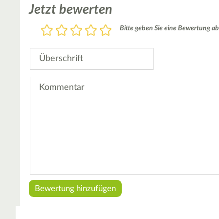
Jetzt bewerten
Bewertung
Bitte geben Sie eine Bewertung ab
1
2
3
4
5
Stern
Sterne
Sterne
Sterne
Sterne
Überschrift
Kommentar