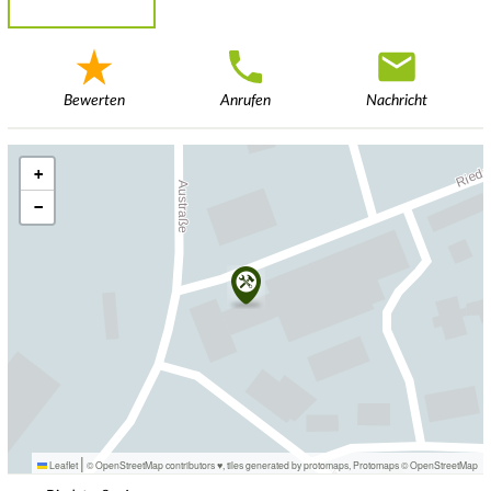
Bewerten
Anrufen
Nachricht
+
−
|
Leaflet
© OpenStreetMap contributors ♥,
tiles generated by protomaps
,
Protomaps
©
OpenStreetMap