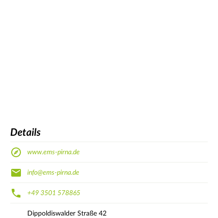
Details
www.ems-pirna.de
info@ems-pirna.de
+49 3501 578865
Dippoldiswalder Straße
42