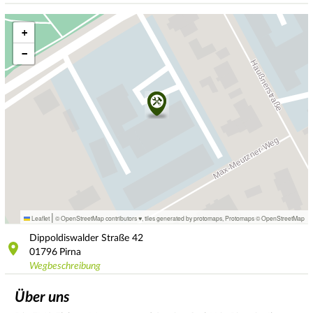
+
−
|
Leaflet
© OpenStreetMap contributors ♥,
tiles generated by protomaps
,
Protomaps
©
OpenStreetMap
Dippoldiswalder Straße
42
01796
Pirna
Wegbeschreibung
Über uns