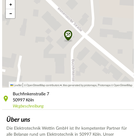
+
−
|
Leaflet
© OpenStreetMap contributors ♥,
tiles generated by protomaps
,
Protomaps
©
OpenStreetMap
Buchfinkenstraße
7
50997
Köln
Wegbeschreibung
Über uns
Die Elektrotechnik Wettin GmbH ist Ihr kompetenter Partner für
alle Belange rund um Elektrotechnik in 50997 Köln. Unser