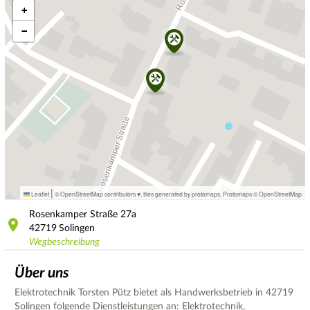
+
−
|
Leaflet
© OpenStreetMap contributors ♥,
tiles generated by protomaps
,
Protomaps
©
OpenStreetMap
Rosenkamper Straße
27a
42719
Solingen
Wegbeschreibung
Über uns
Elektrotechnik Torsten Pütz bietet als Handwerksbetrieb in 42719
Solingen folgende Dienstleistungen an: Elektrotechnik,