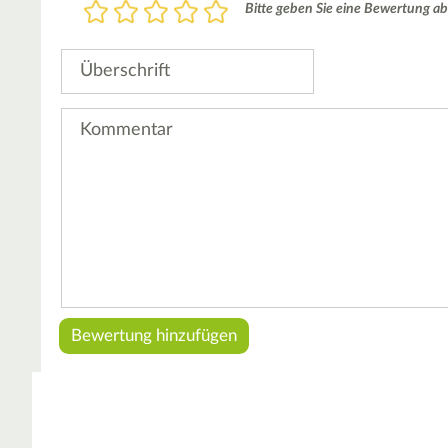
Bewertung
Bitte geben Sie eine Bewertung ab
1
2
3
4
5
Stern
Sterne
Sterne
Sterne
Sterne
Überschrift
Kommentar