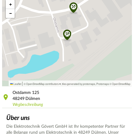
+
−
|
Leaflet
© OpenStreetMap contributors ♥,
tiles generated by protomaps
,
Protomaps
©
OpenStreetMap
Ostdamm
125
48249
Dülmen
Wegbeschreibung
Über uns
Die Elektrotechnik Gövert GmbH ist Ihr kompetenter Partner für
alle Belange rund um Elektrotechnik in 48249 Dülmen. Unser