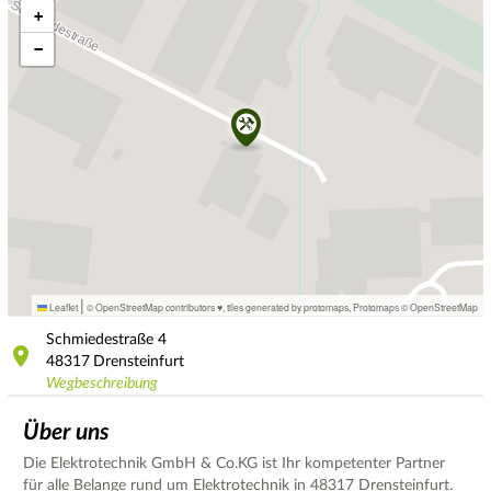
+
−
|
Leaflet
© OpenStreetMap contributors ♥,
tiles generated by protomaps
,
Protomaps
©
OpenStreetMap
Schmiedestraße
4
48317
Drensteinfurt
Wegbeschreibung
Über uns
Die Elektrotechnik GmbH & Co.KG ist Ihr kompetenter Partner
für alle Belange rund um Elektrotechnik in 48317 Drensteinfurt.