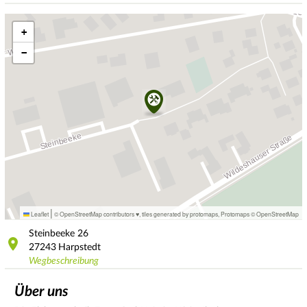
+
−
|
Leaflet
© OpenStreetMap contributors ♥,
tiles generated by protomaps
,
Protomaps
©
OpenStreetMap
Steinbeeke
26
27243
Harpstedt
Wegbeschreibung
Über uns