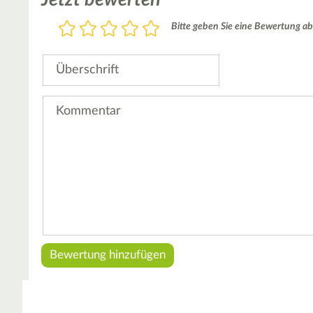
Bewertung
Bitte geben Sie eine Bewertung ab
1
2
3
4
5
Stern
Sterne
Sterne
Sterne
Sterne
Überschrift
Kommentar