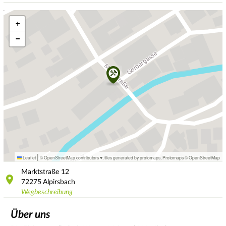
+
−
|
Leaflet
© OpenStreetMap contributors ♥,
tiles generated by protomaps
,
Protomaps
©
OpenStreetMap
Marktstraße
12
72275
Alpirsbach
Wegbeschreibung
Über uns