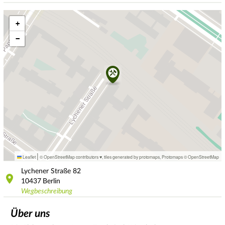
+
−
|
Leaflet
© OpenStreetMap contributors ♥,
tiles generated by protomaps
,
Protomaps
©
OpenStreetMap
Lychener Straße
82
10437
Berlin
Wegbeschreibung
Über uns