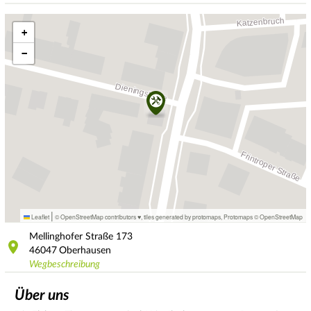
+
−
|
Leaflet
© OpenStreetMap contributors ♥,
tiles generated by protomaps
,
Protomaps
©
OpenStreetMap
Mellinghofer Straße
173
46047
Oberhausen
Wegbeschreibung
Über uns