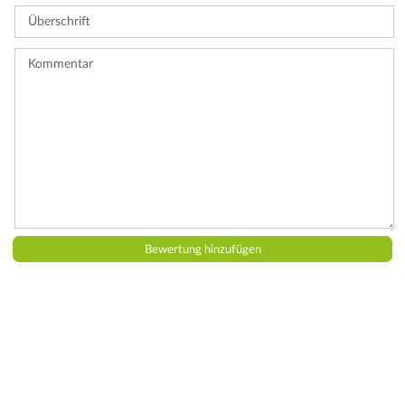
Sie
Überschrift
eine
Bewertung
ab.
Kommentar