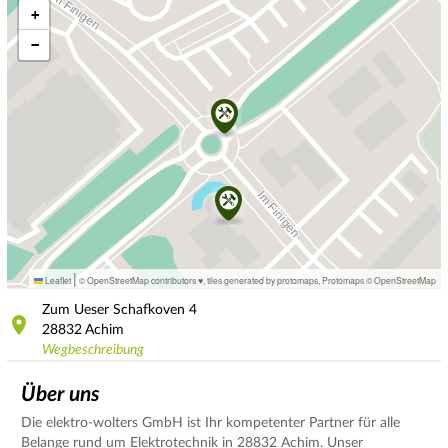
+
−
|
Leaflet
© OpenStreetMap contributors ♥,
tiles generated by protomaps
,
Protomaps
©
OpenStreetMap
Zum Ueser Schafkoven
4
28832
Achim
Wegbeschreibung
Über uns
Die elektro-wolters GmbH ist Ihr kompetenter Partner für alle
Belange rund um Elektrotechnik in 28832 Achim. Unser