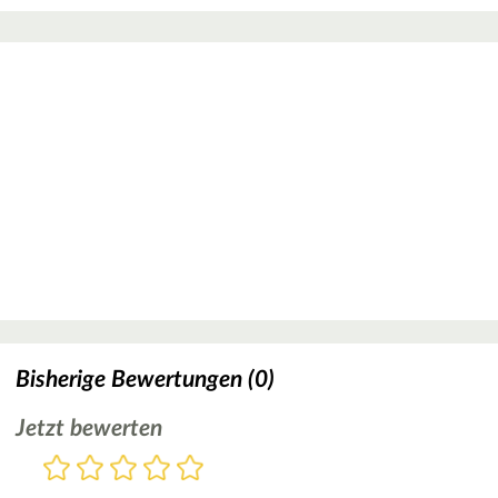
Bisherige Bewertungen (0)
Jetzt bewerten
Bewertung
1
2
3
4
5
Stern
Sterne
Sterne
Sterne
Sterne