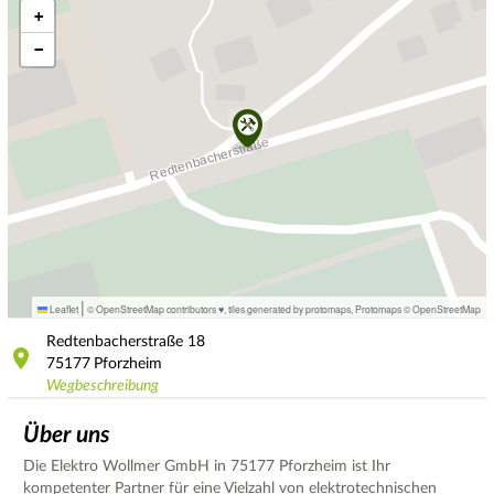
+
−
|
Leaflet
© OpenStreetMap contributors ♥,
tiles generated by protomaps
,
Protomaps
©
OpenStreetMap
Redtenbacherstraße
18
75177
Pforzheim
Wegbeschreibung
Über uns
Die Elektro Wollmer GmbH in 75177 Pforzheim ist Ihr
kompetenter Partner für eine Vielzahl von elektrotechnischen