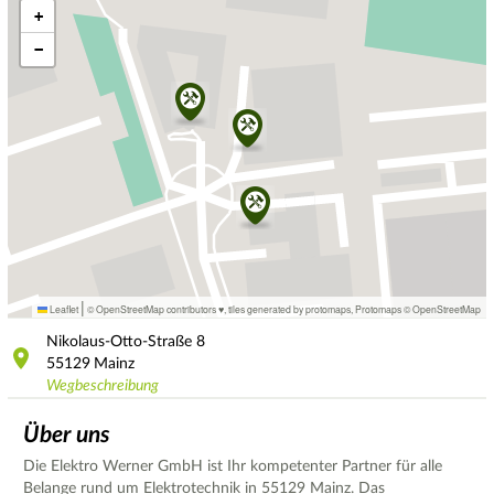
+
−
|
Leaflet
© OpenStreetMap contributors ♥,
tiles generated by protomaps
,
Protomaps
©
OpenStreetMap
Nikolaus-Otto-Straße
8
55129
Mainz
Wegbeschreibung
Über uns
Die Elektro Werner GmbH ist Ihr kompetenter Partner für alle
Belange rund um Elektrotechnik in 55129 Mainz. Das