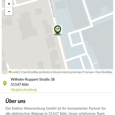
+
−
|
Leaflet
© OpenStreetMap contributors ♥,
tiles generated by protomaps
,
Protomaps
©
OpenStreetMap
Wilhelm-Ruppert-Straße
38
51147
Köln
Wegbeschreibung
Über uns
Die Elektro Waarsenburg GmbH ist Ihr kompetenter Partner für
alle elektrischen Belange in 51147 Köln. Unser erfahrenes Team