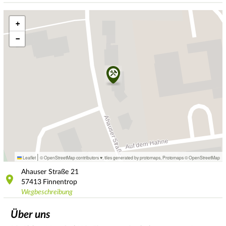
+
−
|
Leaflet
© OpenStreetMap contributors ♥,
tiles generated by protomaps
,
Protomaps
©
OpenStreetMap
Ahauser Straße
21
57413
Finnentrop
Wegbeschreibung
Über uns