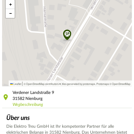
+
−
|
Leaflet
© OpenStreetMap contributors ♥,
tiles generated by protomaps
,
Protomaps
©
OpenStreetMap
Verdener Landstraße
9
31582
Nienburg
Wegbeschreibung
Über uns
Die Elektro Treu GmbH ist Ihr kompetenter Partner für alle
elektrischen Belange in 31582 Nienburg. Das Unternehmen bietet