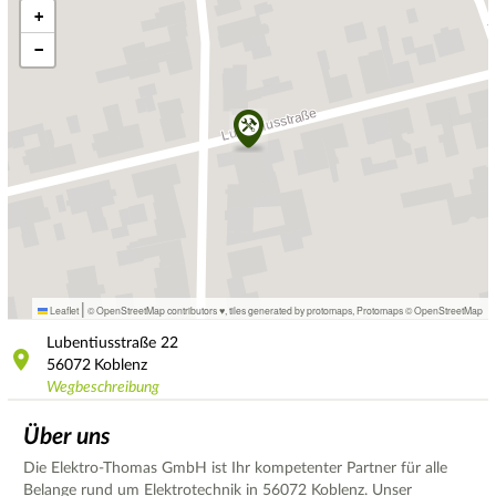
+
−
|
Leaflet
© OpenStreetMap contributors ♥,
tiles generated by protomaps
,
Protomaps
©
OpenStreetMap
Lubentiusstraße
22
56072
Koblenz
Wegbeschreibung
Über uns
Die Elektro-Thomas GmbH ist Ihr kompetenter Partner für alle
Belange rund um Elektrotechnik in 56072 Koblenz. Unser