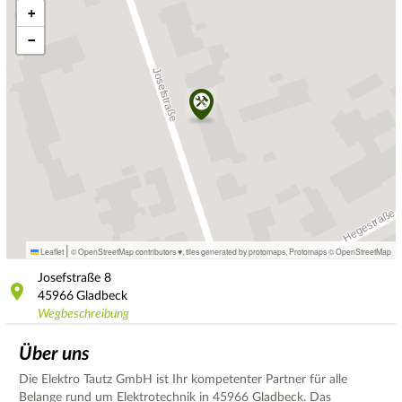
+
−
|
Leaflet
© OpenStreetMap contributors ♥,
tiles generated by protomaps
,
Protomaps
©
OpenStreetMap
Josefstraße
8
45966
Gladbeck
Wegbeschreibung
Über uns
Die Elektro Tautz GmbH ist Ihr kompetenter Partner für alle
Belange rund um Elektrotechnik in 45966 Gladbeck. Das