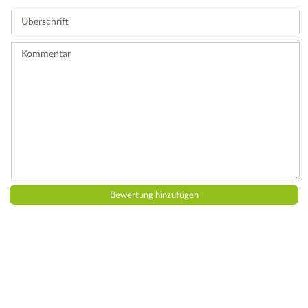
Sie
Überschrift
eine
Bewertung
ab.
Kommentar