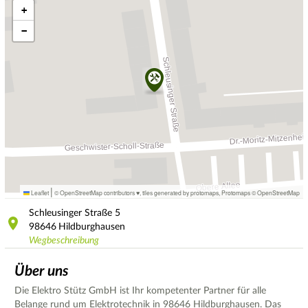
+
−
|
Leaflet
© OpenStreetMap contributors ♥,
tiles generated by protomaps
,
Protomaps
©
OpenStreetMap
Schleusinger Straße
5
98646
Hildburghausen
Wegbeschreibung
Über uns
Die Elektro Stütz GmbH ist Ihr kompetenter Partner für alle
Belange rund um Elektrotechnik in 98646 Hildburghausen. Das