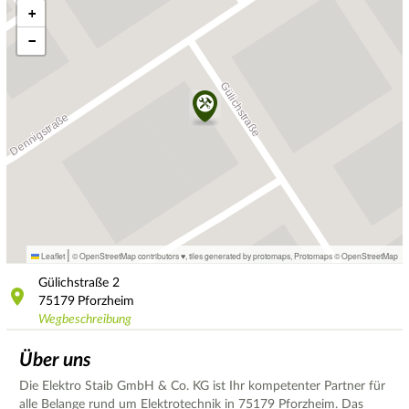
+
−
|
Leaflet
© OpenStreetMap contributors ♥,
tiles generated by protomaps
,
Protomaps
©
OpenStreetMap
Gülichstraße
2
75179
Pforzheim
Wegbeschreibung
Über uns
Die Elektro Staib GmbH & Co. KG ist Ihr kompetenter Partner für
alle Belange rund um Elektrotechnik in 75179 Pforzheim. Das