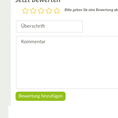
Bewertung
Bitte geben Sie eine Bewertung ab
1
2
3
4
5
Stern
Sterne
Sterne
Sterne
Sterne
Überschrift
Kommentar