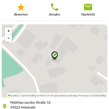
Bewerten
Anrufen
Nachricht
+
−
|
Leaflet
© OpenStreetMap contributors ♥,
tiles generated by protomaps
,
Protomaps
©
OpenStreetMap
Matthias-Jacoby-Straße
16
54523
Hetzerath