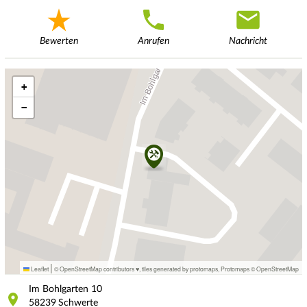
Bewerten
Anrufen
Nachricht
+
−
|
Leaflet
© OpenStreetMap contributors ♥,
tiles generated by protomaps
,
Protomaps
©
OpenStreetMap
Im Bohlgarten
10
58239
Schwerte