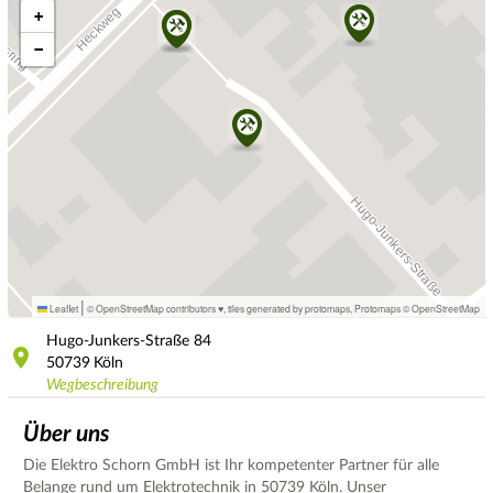
+
−
|
Leaflet
© OpenStreetMap contributors ♥,
tiles generated by protomaps
,
Protomaps
©
OpenStreetMap
Hugo-Junkers-Straße
84
50739
Köln
Wegbeschreibung
Über uns
Die Elektro Schorn GmbH ist Ihr kompetenter Partner für alle
Belange rund um Elektrotechnik in 50739 Köln. Unser