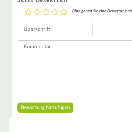
Bewertung
Bitte geben Sie eine Bewertung ab
1
2
3
4
5
Stern
Sterne
Sterne
Sterne
Sterne
Überschrift
Kommentar