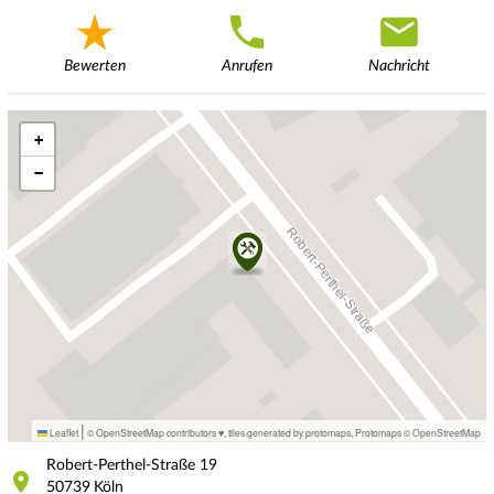
Bewerten
Anrufen
Nachricht
+
−
|
Leaflet
© OpenStreetMap contributors ♥,
tiles generated by protomaps
,
Protomaps
©
OpenStreetMap
Robert-Perthel-Straße
19
50739
Köln