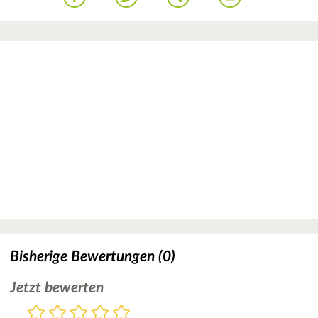
Bisherige Bewertungen (0)
Jetzt bewerten
Bewertung
1
2
3
4
5