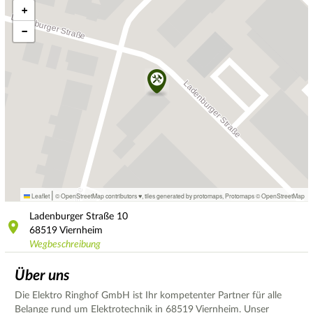
+
−
|
Leaflet
© OpenStreetMap contributors ♥,
tiles generated by protomaps
,
Protomaps
©
OpenStreetMap
Ladenburger Straße
10
68519
Viernheim
Wegbeschreibung
Über uns
Die Elektro Ringhof GmbH ist Ihr kompetenter Partner für alle
Belange rund um Elektrotechnik in 68519 Viernheim. Unser