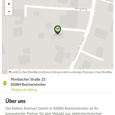
+
−
|
Leaflet
© OpenStreetMap contributors ♥,
tiles generated by protomaps
,
Protomaps
©
OpenStreetMap
Pörnbacher Straße
25
85084
Reichertshofen
Wegbeschreibung
Über uns
Die Elektro Reichart GmbH in 85084 Reichertshofen ist Ihr
kompetenter Partner für eine Vielzahl von elektrotechnischen