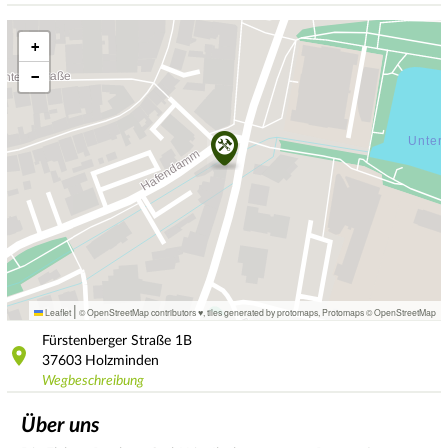
+
−
|
Leaflet
© OpenStreetMap contributors ♥,
tiles generated by protomaps
,
Protomaps
©
OpenStreetMap
Fürstenberger Straße
1B
37603
Holzminden
Wegbeschreibung
Über uns