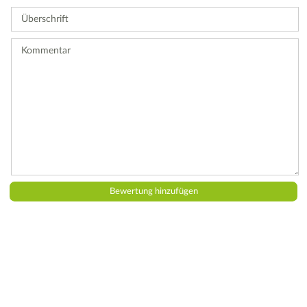
Sie
Überschrift
eine
Bewertung
ab.
Kommentar