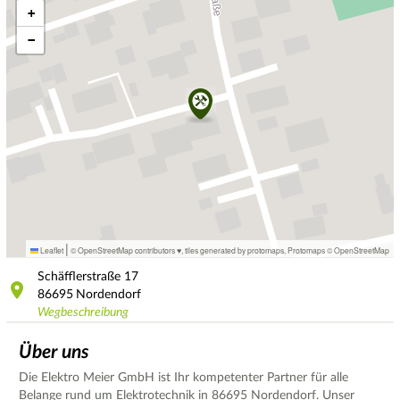
+
−
|
Leaflet
© OpenStreetMap contributors ♥,
tiles generated by protomaps
,
Protomaps
©
OpenStreetMap
Schäfflerstraße
17
86695
Nordendorf
Wegbeschreibung
Über uns
Die Elektro Meier GmbH ist Ihr kompetenter Partner für alle
Belange rund um Elektrotechnik in 86695 Nordendorf. Unser