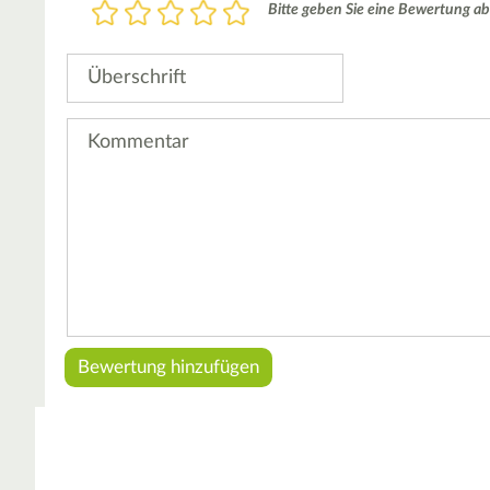
Bewertung
Bitte geben Sie eine Bewertung ab
1
2
3
4
5
Stern
Sterne
Sterne
Sterne
Sterne
Überschrift
Kommentar