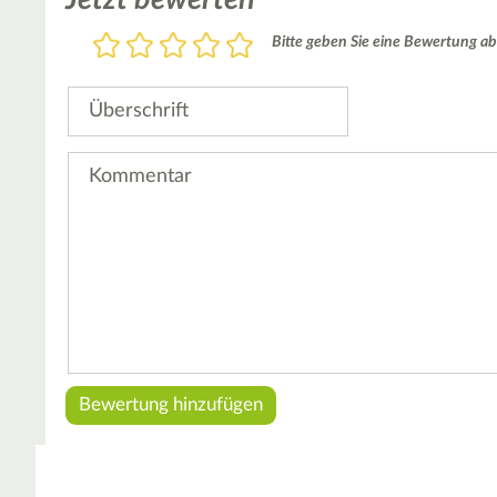
Bewertung
Bitte geben Sie eine Bewertung ab
1
2
3
4
5
Stern
Sterne
Sterne
Sterne
Sterne
Überschrift
Kommentar