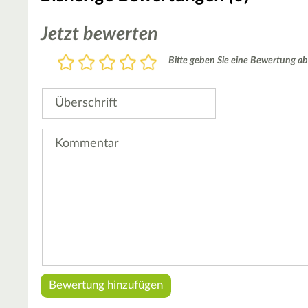
Jetzt bewerten
Bewertung
Bitte geben Sie eine Bewertung ab
1
2
3
4
5
Stern
Sterne
Sterne
Sterne
Sterne
Überschrift
Kommentar