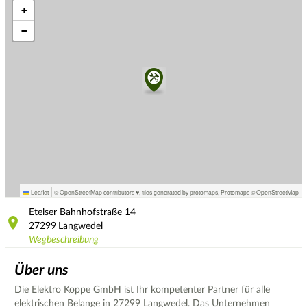
+
−
|
Leaflet
© OpenStreetMap contributors ♥,
tiles generated by protomaps
,
Protomaps
©
OpenStreetMap
Etelser Bahnhofstraße
14
27299
Langwedel
Wegbeschreibung
Über uns
Die Elektro Koppe GmbH ist Ihr kompetenter Partner für alle
elektrischen Belange in 27299 Langwedel. Das Unternehmen