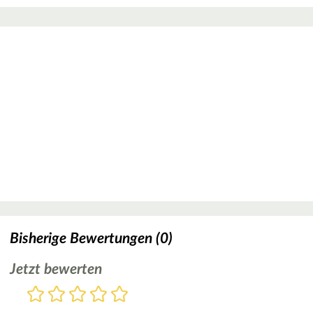
Bisherige Bewertungen (0)
Jetzt bewerten
Bewertung
1
2
3
4
5
Stern
Sterne
Sterne
Sterne
Sterne