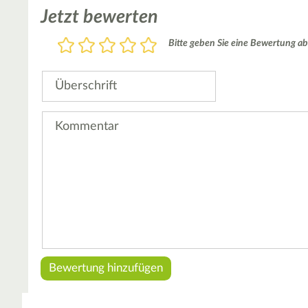
Jetzt bewerten
Bewertung
Bitte geben Sie eine Bewertung ab
1
2
3
4
5
Stern
Sterne
Sterne
Sterne
Sterne
Überschrift
Kommentar