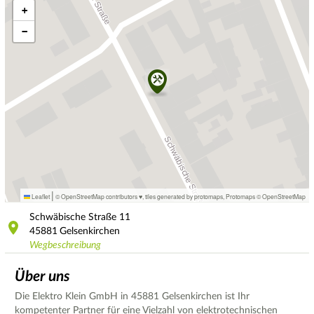
+
−
|
Leaflet
© OpenStreetMap contributors ♥,
tiles generated by protomaps
,
Protomaps
©
OpenStreetMap
Schwäbische Straße
11
45881
Gelsenkirchen
Wegbeschreibung
Über uns
Die Elektro Klein GmbH in 45881 Gelsenkirchen ist Ihr
kompetenter Partner für eine Vielzahl von elektrotechnischen