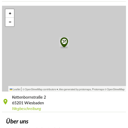
+
−
|
Leaflet
© OpenStreetMap contributors ♥,
tiles generated by protomaps
,
Protomaps
©
OpenStreetMap
Kettenbornstraße
2
65201
Wiesbaden
Wegbeschreibung
Über uns