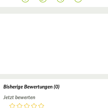
Bisherige Bewertungen (0)
Jetzt bewerten
Bewertung
1
2
3
4
5