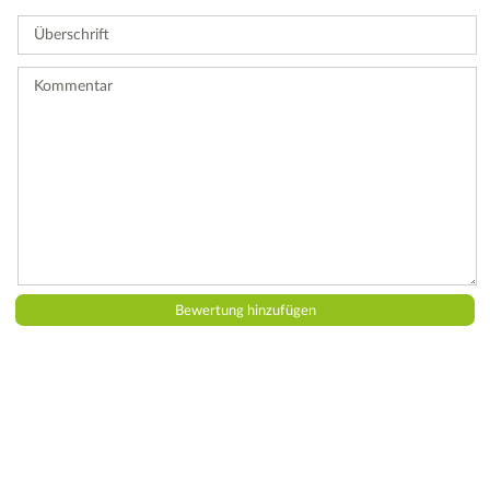
Sie
Überschrift
eine
Bewertung
ab.
Kommentar