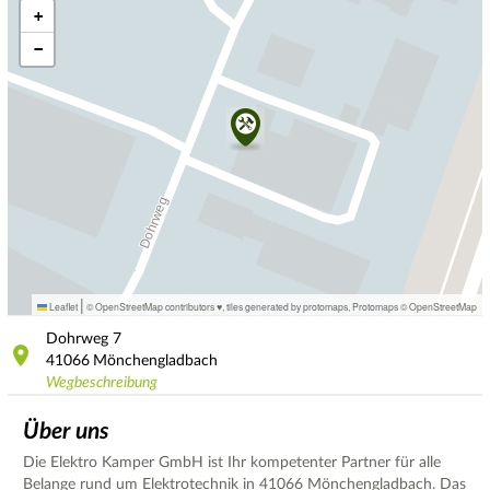
+
−
|
Leaflet
© OpenStreetMap contributors ♥,
tiles generated by protomaps
,
Protomaps
©
OpenStreetMap
Dohrweg
7
41066
Mönchengladbach
Wegbeschreibung
Über uns
Die Elektro Kamper GmbH ist Ihr kompetenter Partner für alle
Belange rund um Elektrotechnik in 41066 Mönchengladbach. Das