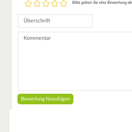
Bewertung
Bitte geben Sie eine Bewertung ab
1
2
3
4
5
Stern
Sterne
Sterne
Sterne
Sterne
Überschrift
Kommentar