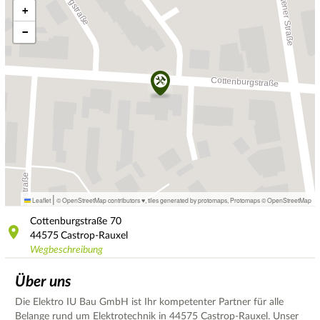
+
−
|
Leaflet
© OpenStreetMap contributors ♥,
tiles generated by protomaps
,
Protomaps
©
OpenStreetMap
Cottenburgstraße
70
44575
Castrop-Rauxel
Wegbeschreibung
Über uns
Die Elektro IU Bau GmbH ist Ihr kompetenter Partner für alle
Belange rund um Elektrotechnik in 44575 Castrop-Rauxel. Unser