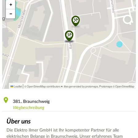
+
−
|
Leaflet
© OpenStreetMap contributors ♥,
tiles generated by protomaps
,
Protomaps
©
OpenStreetMap
381..
Braunschweig
Wegbeschreibung
Über uns
Die Elektro Ilmer GmbH ist Ihr kompetenter Partner für alle
elektrischen Belange in Braunschweig. Unser erfahrenes Team