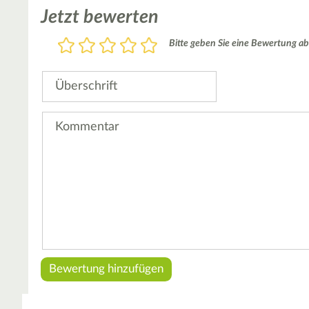
Jetzt bewerten
Bewertung
Bitte geben Sie eine Bewertung ab
1
2
3
4
5
Stern
Sterne
Sterne
Sterne
Sterne
Überschrift
Kommentar