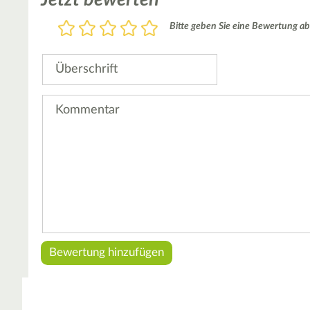
Bewertung
Bitte geben Sie eine Bewertung ab
1
2
3
4
5
Stern
Sterne
Sterne
Sterne
Sterne
Überschrift
Kommentar