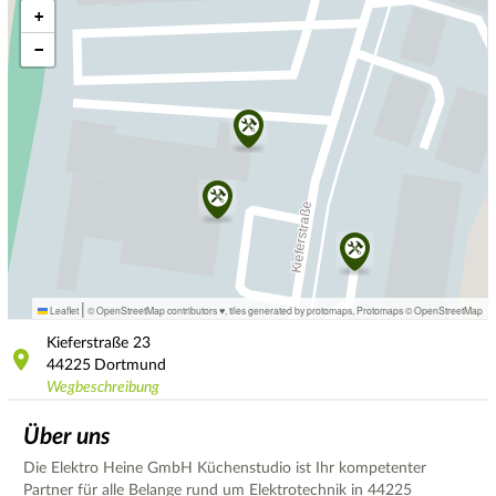
+
−
|
Leaflet
© OpenStreetMap contributors ♥,
tiles generated by protomaps
,
Protomaps
©
OpenStreetMap
Kieferstraße
23
44225
Dortmund
Wegbeschreibung
Über uns
Die Elektro Heine GmbH Küchenstudio ist Ihr kompetenter
Partner für alle Belange rund um Elektrotechnik in 44225