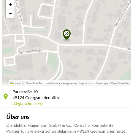
+
−
|
Leaflet
© OpenStreetMap contributors ♥,
tiles generated by protomaps
,
Protomaps
©
OpenStreetMap
Parkstraße
10
49124
Georgsmarienhütte
Wegbeschreibung
Über uns
Die Elektro Hagemann GmbH & Co. KG ist Ihr kompetenter
Partner für alle elektrischen Belange in 49124 Georgsmarienhütte.