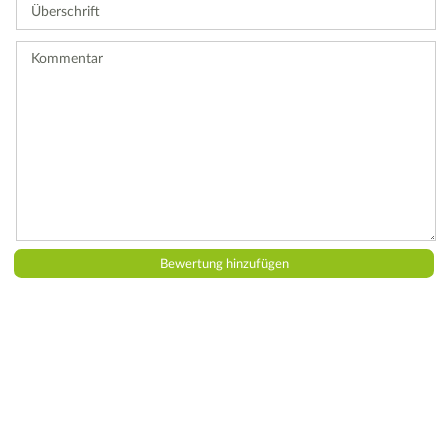
Überschrift
eine
Bewertung
ab.
Kommentar