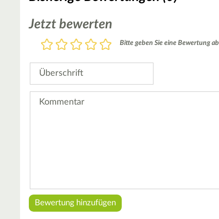
Jetzt bewerten
Bewertung
Bitte geben Sie eine Bewertung ab
1
2
3
4
5
Stern
Sterne
Sterne
Sterne
Sterne
Überschrift
Kommentar