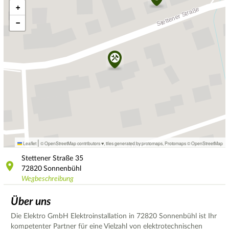
+
−
|
Leaflet
© OpenStreetMap contributors ♥,
tiles generated by protomaps
,
Protomaps
©
OpenStreetMap
Stettener Straße
35
72820
Sonnenbühl
Wegbeschreibung
Über uns
Die Elektro GmbH Elektroinstallation in 72820 Sonnenbühl ist Ihr
kompetenter Partner für eine Vielzahl von elektrotechnischen